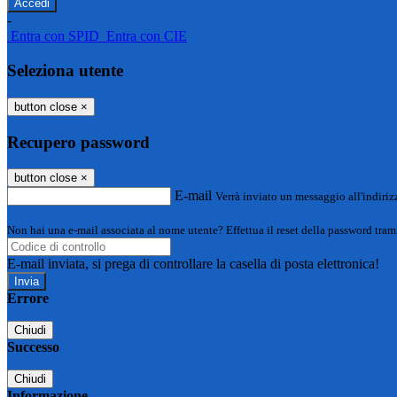
-
Entra con SPID
Entra con CIE
Seleziona utente
button close
×
Recupero password
button close
×
E-mail
Verrà inviato un messaggio all'indirizz
Non hai una e-mail associata al nome utente? Effettua il reset della password tram
E-mail inviata, si prega di controllare la casella di posta elettronica!
Errore
Chiudi
Successo
Chiudi
Informazione