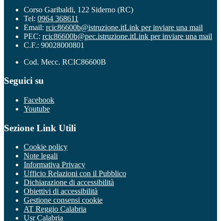
Corso Garibaldi, 122 Siderno (RC)
Tel:
0964 368611
Email:
rcic86600b@istruzione.it
Link per inviare una mail
PEC:
rcic86600b@pec.istruzione.it
Link per inviare una mail
C.F.: 90028000801
Cod. Mecc. RCIC86600B
Seguici su
Facebook
Youtube
Sezione Link Utili
Cookie policy
Note legali
Informativa Privacy
Ufficio Relazioni con il Pubblico
Dichiarazione di accessibilità
Obiettivi di accessibilità
Gestione consensi cookie
AT Reggio Calabria
Usr Calabria