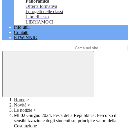
Panoramica
Offerta formativa
I progetti delle classi
Libri di testo
LIBRIAMOCI
Info utili
Contatti
ETWINNIG
Campo di ricerca per le pagine del sito
Home
>
Novità
>
Le notizie
>
MI 02 Giugno 2024. Festa della Repubblica. Percorso di
sensibilizzazione degli studenti sui principi e valori della
Costituzione