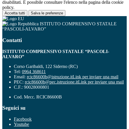
disabilitati. È possibile consultare l'elenco nella pagina della cookie
policy.
Accetta tutti
Salva le preferenze
ISTITUTO COMPRENSIVO STATALE
“PASCOLI-ALVARO”
Contatti
ISTITUTO COMPRENSIVO STATALE “PASCOLI-
ALVARO”
Corso Garibaldi, 122 Siderno (RC)
Tel:
0964 368611
Email:
rcic86600b@istruzione.it
Link per inviare una mail
PEC:
rcic86600b@pec.istruzione.it
Link per inviare una mail
C.F.: 90028000801
Cod. Mecc. RCIC86600B
Seguici su
Facebook
Youtube