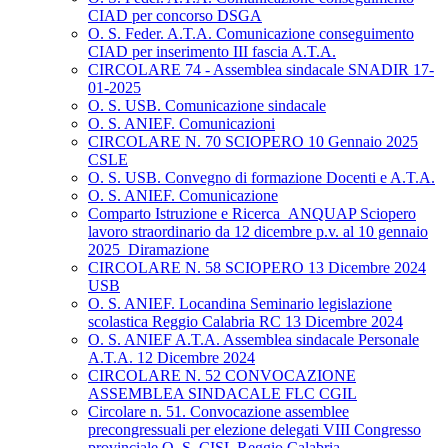
CIAD per concorso DSGA
O. S. Feder. A.T.A. Comunicazione conseguimento
CIAD per inserimento III fascia A.T.A.
CIRCOLARE 74 - Assemblea sindacale SNADIR 17-
01-2025
O. S. USB. Comunicazione sindacale
O. S. ANIEF. Comunicazioni
CIRCOLARE N. 70 SCIOPERO 10 Gennaio 2025
CSLE
O. S. USB. Convegno di formazione Docenti e A.T.A.
O. S. ANIEF. Comunicazione
Comparto Istruzione e Ricerca_ANQUAP Sciopero
lavoro straordinario da 12 dicembre p.v. al 10 gennaio
2025_Diramazione
CIRCOLARE N. 58 SCIOPERO 13 Dicembre 2024
USB
O. S. ANIEF. Locandina Seminario legislazione
scolastica Reggio Calabria RC 13 Dicembre 2024
O. S. ANIEF A.T.A. Assemblea sindacale Personale
A.T.A. 12 Dicembre 2024
CIRCOLARE N. 52 CONVOCAZIONE
ASSEMBLEA SINDACALE FLC CGIL
Circolare n. 51. Convocazione assemblee
precongressuali per elezione delegati VIII Congresso
provinciale O. S. CISL Reggio Calabria