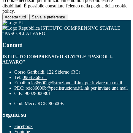
I cookie necessari per il funzionamento non possono essere
disabilitati. È possibile consultare l'elenco nella pagina della cookie
policy.
Accetta tutti
Salva le preferenze
ISTITUTO COMPRENSIVO STATALE
“PASCOLI-ALVARO”
Contatti
ISTITUTO COMPRENSIVO STATALE “PASCOLI-
ALVARO”
Corso Garibaldi, 122 Siderno (RC)
Tel:
0964 368611
Email:
rcic86600b@istruzione.it
Link per inviare una mail
PEC:
rcic86600b@pec.istruzione.it
Link per inviare una mail
C.F.: 90028000801
Cod. Mecc. RCIC86600B
Seguici su
Facebook
Youtube