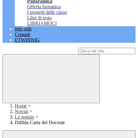
Panoramica
Offerta formativa
I progetti delle classi
Libri di testo
LIBRIAMOCI
Info utili
Contatti
ETWINNIG
Campo di ricerca per le pagine del sito
Home
>
Novità
>
Le notizie
>
Diffida Carta del Docente