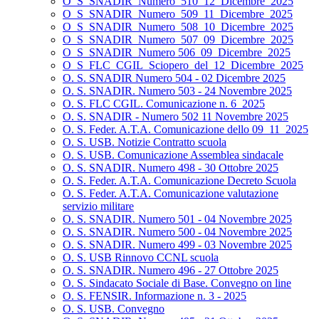
O_S_SNADIR_Numero_510_12_Dicembre_2025
O_S_SNADIR_Numero_509_11_Dicembre_2025
O_S_SNADIR_Numero_508_10_Dicembre_2025
O_S_SNADIR_Numero_507_09_Dicembre_2025
O_S_SNADIR_Numero 506_09_Dicembre_2025
O_S_FLC_CGIL_Sciopero_del_12_Dicembre_2025
O. S. SNADIR Numero 504 - 02 Dicembre 2025
O. S. SNADIR. Numero 503 - 24 Novembre 2025
O. S. FLC CGIL. Comunicazione n. 6_2025
O. S. SNADIR - Numero 502 11 Novembre 2025
O. S. Feder. A.T.A. Comunicazione dello 09_11_2025
O. S. USB. Notizie Contratto scuola
O. S. USB. Comunicazione Assemblea sindacale
O. S. SNADIR. Numero 498 - 30 Ottobre 2025
O. S. Feder. A.T.A. Comunicazione Decreto Scuola
O. S. Feder. A.T.A. Comunicazione valutazione
servizio militare
O. S. SNADIR. Numero 501 - 04 Novembre 2025
O. S. SNADIR. Numero 500 - 04 Novembre 2025
O. S. SNADIR. Numero 499 - 03 Novembre 2025
O. S. USB Rinnovo CCNL scuola
O. S. SNADIR. Numero 496 - 27 Ottobre 2025
O. S. Sindacato Sociale di Base. Convegno on line
O. S. FENSIR. Informazione n. 3 - 2025
O. S. USB. Convegno