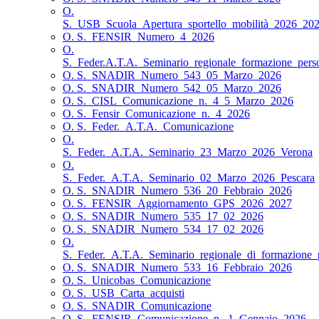
O.
S._USB_Scuola_Apertura_sportello_mobilità_2026_20
O. S._FENSIR_Numero_4_2026
O.
S._Feder.A.T.A._Seminario_regionale_formazione_pers
O. S._SNADIR_Numero_543_05_Marzo_2026
O. S._SNADIR_Numero_542_05_Marzo_2026
O. S._CISL_Comunicazione_n._4_5_Marzo_2026
O. S._Fensir_Comunicazione_n._4_2026
O. S._Feder._A.T.A._Comunicazione
O.
S._Feder._A.T.A._Seminario_23_Marzo_2026_Verona
O.
S._Feder._A.T.A._Seminario_02_Marzo_2026_Pescara
O. S._SNADIR_Numero_536_20_Febbraio_2026
O. S._FENSIR_Aggiornamento_GPS_2026_2027
O. S._SNADIR_Numero_535_17_02_2026
O. S._SNADIR_Numero_534_17_02_2026
O.
S._Feder._A.T.A._Seminario_regionale_di_formazione_
O. S._SNADIR_Numero_533_16_Febbraio_2026
O. S._Unicobas_Comunicazione
O. S._USB_Carta_acquisti
O. S._SNADIR_Comunicazione
O. S._FENSIR_Comunicazione_n._1_Gennaio_2026