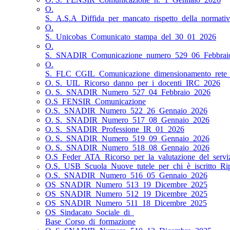
O.
S._A.S.A_Diffida_per_mancato_rispetto_della_normativa
O.
S._Unicobas_Comunicato_stampa_del_30_01_2026
O.
S._SNADIR_Comunicazione_numero_529_06_Febbrai
O.
S._FLC_CGIL_Comunicazione_dimensionamento_rete_s
O. S._UIL_Ricorso_danno_per_i_docenti_IRC_2026
O. S._SNADIR_Numero_527_04_Febbraio_2026
O.S_FENSIR_Comunicazione
O.S._SNADIR_Numero_522_26_Gennaio_2026
O. S._SNADIR_Numero_517_08_Gennaio_2026
O. S._SNADIR_Professione_IR_01_2026
O. S._SNADIR_Numero_519_09_Gennaio_2026
O. S._SNADIR_Numero_518_08_Gennaio_2026
O.S_Feder_ATA_Ricorso_per_la_valutazione_del_servi
O.S._USB_Scuola_Nuove_tutele_per_chi_è_iscritto_Ri
O.S._SNADIR_Numero_516_05_Gennaio_2026
OS_SNADIR_Numero_513_19_Dicembre_2025
OS_SNADIR_Numero_512_19_Dicembre_2025
OS_SNADIR_Numero_511_18_Dicembre_2025
OS_Sindacato_Sociale_di_
Base_Corso_di_formazione