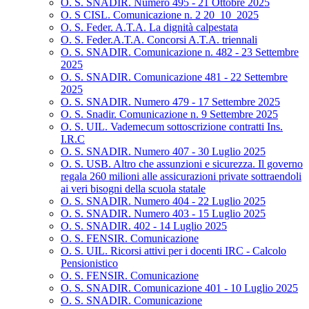
O. S. SNADIR. Numero 495 - 21 Ottobre 2025
O. S CISL. Comunicazione n. 2 20_10_2025
O. S. Feder. A.T.A. La dignità calpestata
O. S. Feder.A.T.A. Concorsi A.T.A. triennali
O. S. SNADIR. Comunicazione n. 482 - 23 Settembre
2025
O. S. SNADIR. Comunicazione 481 - 22 Settembre
2025
O. S. SNADIR. Numero 479 - 17 Settembre 2025
O. S. Snadir. Comunicazione n. 9 Settembre 2025
O. S. UIL. Vademecum sottoscrizione contratti Ins.
I.R.C
O. S. SNADIR. Numero 407 - 30 Luglio 2025
O. S. USB. Altro che assunzioni e sicurezza. Il governo
regala 260 milioni alle assicurazioni private sottraendoli
ai veri bisogni della scuola statale
O. S. SNADIR. Numero 404 - 22 Luglio 2025
O. S. SNADIR. Numero 403 - 15 Luglio 2025
O. S. SNADIR. 402 - 14 Luglio 2025
O. S. FENSIR. Comunicazione
O. S. UIL. Ricorsi attivi per i docenti IRC - Calcolo
Pensionistico
O. S. FENSIR. Comunicazione
O. S. SNADIR. Comunicazione 401 - 10 Luglio 2025
O. S. SNADIR. Comunicazione