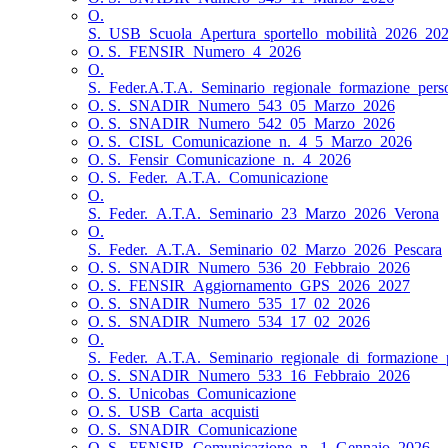
O.
S._USB_Scuola_Apertura_sportello_mobilità_2026_20
O. S._FENSIR_Numero_4_2026
O.
S._Feder.A.T.A._Seminario_regionale_formazione_pers
O. S._SNADIR_Numero_543_05_Marzo_2026
O. S._SNADIR_Numero_542_05_Marzo_2026
O. S._CISL_Comunicazione_n._4_5_Marzo_2026
O. S._Fensir_Comunicazione_n._4_2026
O. S._Feder._A.T.A._Comunicazione
O.
S._Feder._A.T.A._Seminario_23_Marzo_2026_Verona
O.
S._Feder._A.T.A._Seminario_02_Marzo_2026_Pescara
O. S._SNADIR_Numero_536_20_Febbraio_2026
O. S._FENSIR_Aggiornamento_GPS_2026_2027
O. S._SNADIR_Numero_535_17_02_2026
O. S._SNADIR_Numero_534_17_02_2026
O.
S._Feder._A.T.A._Seminario_regionale_di_formazione_
O. S._SNADIR_Numero_533_16_Febbraio_2026
O. S._Unicobas_Comunicazione
O. S._USB_Carta_acquisti
O. S._SNADIR_Comunicazione
O. S._FENSIR_Comunicazione_n._1_Gennaio_2026