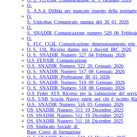
O.
S._A.S.A_Diffida_per_mancato_rispetto_della_normativa
O.
S._Unicobas_Comunicato_stampa_del_30_01_2026
O.
S._SNADIR_Comunicazione_numero_529_06_Febbrai
O.
S._FLC_CGIL_Comunicazione_dimensionamento_rete_s
O. S._UIL_Ricorso_danno_per_i_docenti_IRC_2026
O. S._SNADIR_Numero_527_04_Febbraio_2026
O.S_FENSIR_Comunicazione
O.S._SNADIR_Numero_522_26_Gennaio_2026
O. S._SNADIR_Numero_517_08_Gennaio_2026
O. S._SNADIR_Professione_IR_01_2026
O. S._SNADIR_Numero_519_09_Gennaio_2026
O. S._SNADIR_Numero_518_08_Gennaio_2026
O.S_Feder_ATA_Ricorso_per_la_valutazione_del_servi
O.S._USB_Scuola_Nuove_tutele_per_chi_è_iscritto_Ri
O.S._SNADIR_Numero_516_05_Gennaio_2026
OS_SNADIR_Numero_513_19_Dicembre_2025
OS_SNADIR_Numero_512_19_Dicembre_2025
OS_SNADIR_Numero_511_18_Dicembre_2025
OS_Sindacato_Sociale_di_
Base_Corso_di_formazione