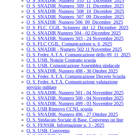
O_S_SNADIR_Numero_510_12_Dicembre_2025
O_S_SNADIR_Numero_509_11_Dicembre_2025
O_S_SNADIR_Numero_508_10_Dicembre_2025
O_S_SNADIR_Numero_507_09_Dicembre_2025
O_S_SNADIR_Numero 506_09_Dicembre_2025
O_S_FLC_CGIL_Sciopero_del_12_Dicembre_2025
O. S. SNADIR Numero 504 - 02 Dicembre 2025
O. S. SNADIR. Numero 503 - 24 Novembre 2025
O. S. FLC CGIL. Comunicazione n. 6_2025
O. S. SNADIR - Numero 502 11 Novembre 2025
O. S. Feder. A.T.A. Comunicazione dello 09_11_2025
O. S. USB. Notizie Contratto scuola
O. S. USB. Comunicazione Assemblea sindacale
O. S. SNADIR. Numero 498 - 30 Ottobre 2025
O. S. Feder. A.T.A. Comunicazione Decreto Scuola
O. S. Feder. A.T.A. Comunicazione valutazione
servizio militare
O. S. SNADIR. Numero 501 - 04 Novembre 2025
O. S. SNADIR. Numero 500 - 04 Novembre 2025
O. S. SNADIR. Numero 499 - 03 Novembre 2025
O. S. USB Rinnovo CCNL scuola
O. S. SNADIR. Numero 496 - 27 Ottobre 2025
O. S. Sindacato Sociale di Base. Convegno on line
O. S. FENSIR. Informazione n. 3 - 2025
O. S. USB. Convegno