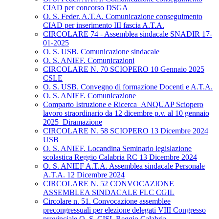
CIAD per concorso DSGA
O. S. Feder. A.T.A. Comunicazione conseguimento
CIAD per inserimento III fascia A.T.A.
CIRCOLARE 74 - Assemblea sindacale SNADIR 17-
01-2025
O. S. USB. Comunicazione sindacale
O. S. ANIEF. Comunicazioni
CIRCOLARE N. 70 SCIOPERO 10 Gennaio 2025
CSLE
O. S. USB. Convegno di formazione Docenti e A.T.A.
O. S. ANIEF. Comunicazione
Comparto Istruzione e Ricerca_ANQUAP Sciopero
lavoro straordinario da 12 dicembre p.v. al 10 gennaio
2025_Diramazione
CIRCOLARE N. 58 SCIOPERO 13 Dicembre 2024
USB
O. S. ANIEF. Locandina Seminario legislazione
scolastica Reggio Calabria RC 13 Dicembre 2024
O. S. ANIEF A.T.A. Assemblea sindacale Personale
A.T.A. 12 Dicembre 2024
CIRCOLARE N. 52 CONVOCAZIONE
ASSEMBLEA SINDACALE FLC CGIL
Circolare n. 51. Convocazione assemblee
precongressuali per elezione delegati VIII Congresso
provinciale O. S. CISL Reggio Calabria