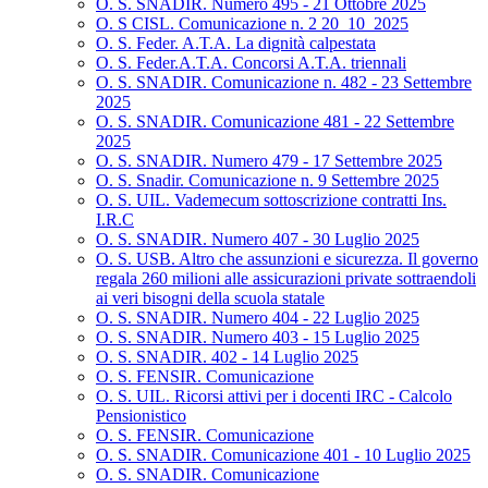
O. S. SNADIR. Numero 495 - 21 Ottobre 2025
O. S CISL. Comunicazione n. 2 20_10_2025
O. S. Feder. A.T.A. La dignità calpestata
O. S. Feder.A.T.A. Concorsi A.T.A. triennali
O. S. SNADIR. Comunicazione n. 482 - 23 Settembre
2025
O. S. SNADIR. Comunicazione 481 - 22 Settembre
2025
O. S. SNADIR. Numero 479 - 17 Settembre 2025
O. S. Snadir. Comunicazione n. 9 Settembre 2025
O. S. UIL. Vademecum sottoscrizione contratti Ins.
I.R.C
O. S. SNADIR. Numero 407 - 30 Luglio 2025
O. S. USB. Altro che assunzioni e sicurezza. Il governo
regala 260 milioni alle assicurazioni private sottraendoli
ai veri bisogni della scuola statale
O. S. SNADIR. Numero 404 - 22 Luglio 2025
O. S. SNADIR. Numero 403 - 15 Luglio 2025
O. S. SNADIR. 402 - 14 Luglio 2025
O. S. FENSIR. Comunicazione
O. S. UIL. Ricorsi attivi per i docenti IRC - Calcolo
Pensionistico
O. S. FENSIR. Comunicazione
O. S. SNADIR. Comunicazione 401 - 10 Luglio 2025
O. S. SNADIR. Comunicazione