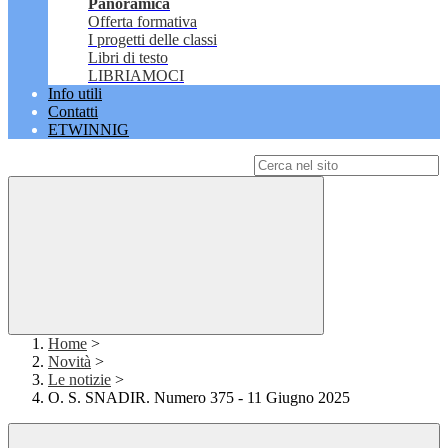
Panoramica
Offerta formativa
I progetti delle classi
Libri di testo
LIBRIAMOCI
Info utili
Contatti
ETWINNIG
Campo di ricerca per le pagine del sito
Home
>
Novità
>
Le notizie
>
O. S. SNADIR. Numero 375 - 11 Giugno 2025