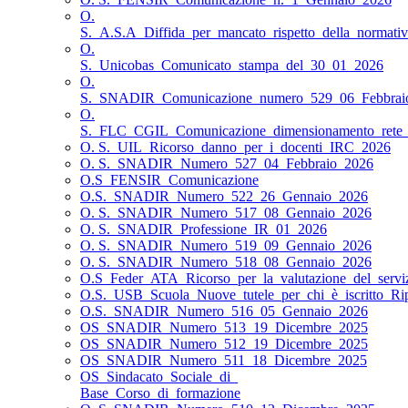
O.
S._A.S.A_Diffida_per_mancato_rispetto_della_normativa
O.
S._Unicobas_Comunicato_stampa_del_30_01_2026
O.
S._SNADIR_Comunicazione_numero_529_06_Febbrai
O.
S._FLC_CGIL_Comunicazione_dimensionamento_rete_s
O. S._UIL_Ricorso_danno_per_i_docenti_IRC_2026
O. S._SNADIR_Numero_527_04_Febbraio_2026
O.S_FENSIR_Comunicazione
O.S._SNADIR_Numero_522_26_Gennaio_2026
O. S._SNADIR_Numero_517_08_Gennaio_2026
O. S._SNADIR_Professione_IR_01_2026
O. S._SNADIR_Numero_519_09_Gennaio_2026
O. S._SNADIR_Numero_518_08_Gennaio_2026
O.S_Feder_ATA_Ricorso_per_la_valutazione_del_servi
O.S._USB_Scuola_Nuove_tutele_per_chi_è_iscritto_Ri
O.S._SNADIR_Numero_516_05_Gennaio_2026
OS_SNADIR_Numero_513_19_Dicembre_2025
OS_SNADIR_Numero_512_19_Dicembre_2025
OS_SNADIR_Numero_511_18_Dicembre_2025
OS_Sindacato_Sociale_di_
Base_Corso_di_formazione