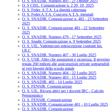
O. S. SNADIR. Numero 495 - 21 Ottobre 2025
O. S CISL. Comunicazione n. 2 20_10_2025
O. S. Feder. A.T.A. La dignità calpestata
O. S. Feder.A.T.A. Concorsi A.T.A. triennali
O. S. SNADIR. Comunicazione n. 482 - 23 Settembre
2025
O. S. SNADIR. Comunicazione 481 - 22 Settembre
2025
O. S. SNADIR. Numero 479 - 17 Settembre 2025
O. S. Snadir. Comunicazione n. 9 Settembre 2025
O. S. UIL. Vademecum sottoscrizione contratti Ins.
I.R.C
O. S. SNADIR. Numero 407 - 30 Luglio 2025
O. S. USB. Altro che assunzioni e sicurezza. Il governo
regala 260 milioni alle assicurazioni private sottraendoli
ai veri bisogni della scuola statale
O. S. SNADIR. Numero 404 - 22 Luglio 2025
O. S. SNADIR. Numero 403 - 15 Luglio 2025
O. S. SNADIR. 402 - 14 Luglio 2025
O. S. FENSIR. Comunicazione
O. S. UIL. Ricorsi attivi per i docenti IRC - Calcolo
Pensionistico
O. S. FENSIR. Comunicazione
O. S. SNADIR. Comunicazione 401 - 10 Luglio 2025
O. S. SNADIR. Comunicazione