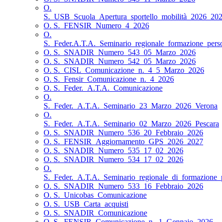
O.
S._USB_Scuola_Apertura_sportello_mobilità_2026_20
O. S._FENSIR_Numero_4_2026
O.
S._Feder.A.T.A._Seminario_regionale_formazione_pers
O. S._SNADIR_Numero_543_05_Marzo_2026
O. S._SNADIR_Numero_542_05_Marzo_2026
O. S._CISL_Comunicazione_n._4_5_Marzo_2026
O. S._Fensir_Comunicazione_n._4_2026
O. S._Feder._A.T.A._Comunicazione
O.
S._Feder._A.T.A._Seminario_23_Marzo_2026_Verona
O.
S._Feder._A.T.A._Seminario_02_Marzo_2026_Pescara
O. S._SNADIR_Numero_536_20_Febbraio_2026
O. S._FENSIR_Aggiornamento_GPS_2026_2027
O. S._SNADIR_Numero_535_17_02_2026
O. S._SNADIR_Numero_534_17_02_2026
O.
S._Feder._A.T.A._Seminario_regionale_di_formazione_
O. S._SNADIR_Numero_533_16_Febbraio_2026
O. S._Unicobas_Comunicazione
O. S._USB_Carta_acquisti
O. S._SNADIR_Comunicazione
O. S._FENSIR_Comunicazione_n._1_Gennaio_2026