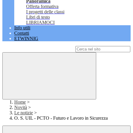
Panoramica
Offerta formativa
I progetti delle classi
Libri di testo
LIBRIAMOCI
Info utili
Contatti
ETWINNIG
Campo di ricerca per le pagine del sito
Home
>
Novità
>
Le notizie
>
O. S. UIL - PCTO - Futuro e Lavoro in Sicurezza