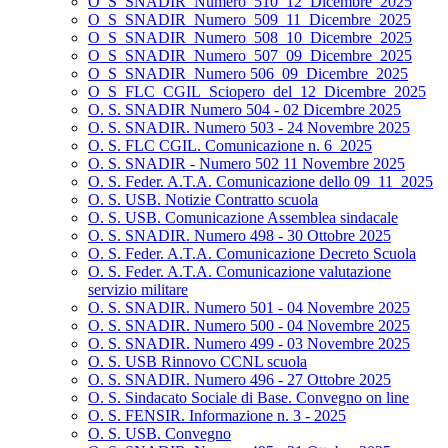
O_S_SNADIR_Numero_510_12_Dicembre_2025
O_S_SNADIR_Numero_509_11_Dicembre_2025
O_S_SNADIR_Numero_508_10_Dicembre_2025
O_S_SNADIR_Numero_507_09_Dicembre_2025
O_S_SNADIR_Numero 506_09_Dicembre_2025
O_S_FLC_CGIL_Sciopero_del_12_Dicembre_2025
O. S. SNADIR Numero 504 - 02 Dicembre 2025
O. S. SNADIR. Numero 503 - 24 Novembre 2025
O. S. FLC CGIL. Comunicazione n. 6_2025
O. S. SNADIR - Numero 502 11 Novembre 2025
O. S. Feder. A.T.A. Comunicazione dello 09_11_2025
O. S. USB. Notizie Contratto scuola
O. S. USB. Comunicazione Assemblea sindacale
O. S. SNADIR. Numero 498 - 30 Ottobre 2025
O. S. Feder. A.T.A. Comunicazione Decreto Scuola
O. S. Feder. A.T.A. Comunicazione valutazione
servizio militare
O. S. SNADIR. Numero 501 - 04 Novembre 2025
O. S. SNADIR. Numero 500 - 04 Novembre 2025
O. S. SNADIR. Numero 499 - 03 Novembre 2025
O. S. USB Rinnovo CCNL scuola
O. S. SNADIR. Numero 496 - 27 Ottobre 2025
O. S. Sindacato Sociale di Base. Convegno on line
O. S. FENSIR. Informazione n. 3 - 2025
O. S. USB. Convegno