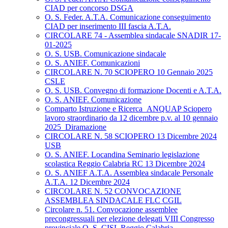
CIAD per concorso DSGA
O. S. Feder. A.T.A. Comunicazione conseguimento
CIAD per inserimento III fascia A.T.A.
CIRCOLARE 74 - Assemblea sindacale SNADIR 17-
01-2025
O. S. USB. Comunicazione sindacale
O. S. ANIEF. Comunicazioni
CIRCOLARE N. 70 SCIOPERO 10 Gennaio 2025
CSLE
O. S. USB. Convegno di formazione Docenti e A.T.A.
O. S. ANIEF. Comunicazione
Comparto Istruzione e Ricerca_ANQUAP Sciopero
lavoro straordinario da 12 dicembre p.v. al 10 gennaio
2025_Diramazione
CIRCOLARE N. 58 SCIOPERO 13 Dicembre 2024
USB
O. S. ANIEF. Locandina Seminario legislazione
scolastica Reggio Calabria RC 13 Dicembre 2024
O. S. ANIEF A.T.A. Assemblea sindacale Personale
A.T.A. 12 Dicembre 2024
CIRCOLARE N. 52 CONVOCAZIONE
ASSEMBLEA SINDACALE FLC CGIL
Circolare n. 51. Convocazione assemblee
precongressuali per elezione delegati VIII Congresso
provinciale O. S. CISL Reggio Calabria