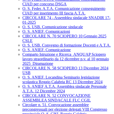
CIAD per concorso DSGA
O. S. Feder. A.T.A. Comunicazione conseguimento
CIAD per inserimento III fascia A.T.A.
CIRCOLARE 74 - Assemblea sindacale SNADIR 17-
01-2025
O. S. USB. Comunicazione sindacale
O. S. ANIEF. Comunicazioni
CIRCOLARE N. 70 SCIOPERO 10 Gennaio 2025
CSLE
O. S. USB. Convegno di formazione Docenti e A.T.A.
O. S. ANIEF. Comunicazione
Comparto Istruzione e Ricerca_ANQUAP Sciopero
lavoro straordinario da 12 dicembre p.v. al 10 gennaio
2025_Diramazione
CIRCOLARE N. 58 SCIOPERO 13 Dicembre 2024
USB
O. S. ANIEF. Locandina Seminario legislazione
scolastica Reggio Calabria RC 13 Dicembre 2024
O. S. ANIEF A.T.A. Assemblea sindacale Personale
A.T.A. 12 Dicembre 2024
CIRCOLARE N. 52 CONVOCAZIONE
ASSEMBLEA SINDACALE FLC CGIL
Circolare n. 51. Convocazione assemblee
precongressuali per elezione delegati VIII Congresso
provinciale O. S. CISL Reggio Calabria