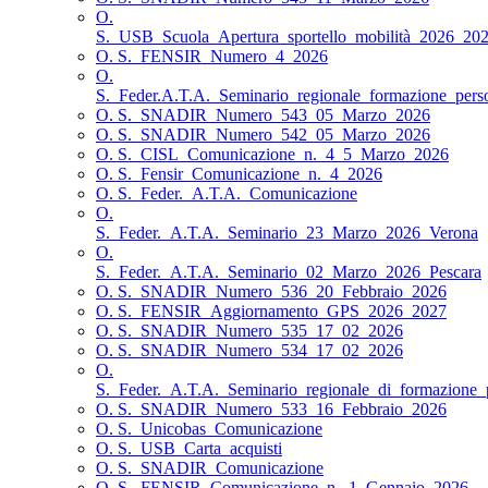
O.
S._USB_Scuola_Apertura_sportello_mobilità_2026_20
O. S._FENSIR_Numero_4_2026
O.
S._Feder.A.T.A._Seminario_regionale_formazione_pers
O. S._SNADIR_Numero_543_05_Marzo_2026
O. S._SNADIR_Numero_542_05_Marzo_2026
O. S._CISL_Comunicazione_n._4_5_Marzo_2026
O. S._Fensir_Comunicazione_n._4_2026
O. S._Feder._A.T.A._Comunicazione
O.
S._Feder._A.T.A._Seminario_23_Marzo_2026_Verona
O.
S._Feder._A.T.A._Seminario_02_Marzo_2026_Pescara
O. S._SNADIR_Numero_536_20_Febbraio_2026
O. S._FENSIR_Aggiornamento_GPS_2026_2027
O. S._SNADIR_Numero_535_17_02_2026
O. S._SNADIR_Numero_534_17_02_2026
O.
S._Feder._A.T.A._Seminario_regionale_di_formazione_
O. S._SNADIR_Numero_533_16_Febbraio_2026
O. S._Unicobas_Comunicazione
O. S._USB_Carta_acquisti
O. S._SNADIR_Comunicazione
O. S._FENSIR_Comunicazione_n._1_Gennaio_2026