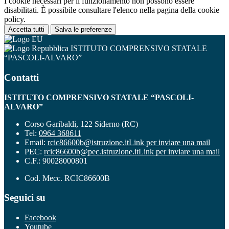
I cookie necessari per il funzionamento non possono essere
disabilitati. È possibile consultare l'elenco nella pagina della cookie
policy.
Accetta tutti
Salva le preferenze
ISTITUTO COMPRENSIVO STATALE
“PASCOLI-ALVARO”
Contatti
ISTITUTO COMPRENSIVO STATALE “PASCOLI-
ALVARO”
Corso Garibaldi, 122 Siderno (RC)
Tel:
0964 368611
Email:
rcic86600b@istruzione.it
Link per inviare una mail
PEC:
rcic86600b@pec.istruzione.it
Link per inviare una mail
C.F.: 90028000801
Cod. Mecc. RCIC86600B
Seguici su
Facebook
Youtube