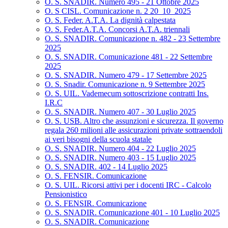
O. S. SNADIR. Numero 495 - 21 Ottobre 2025
O. S CISL. Comunicazione n. 2 20_10_2025
O. S. Feder. A.T.A. La dignità calpestata
O. S. Feder.A.T.A. Concorsi A.T.A. triennali
O. S. SNADIR. Comunicazione n. 482 - 23 Settembre
2025
O. S. SNADIR. Comunicazione 481 - 22 Settembre
2025
O. S. SNADIR. Numero 479 - 17 Settembre 2025
O. S. Snadir. Comunicazione n. 9 Settembre 2025
O. S. UIL. Vademecum sottoscrizione contratti Ins.
I.R.C
O. S. SNADIR. Numero 407 - 30 Luglio 2025
O. S. USB. Altro che assunzioni e sicurezza. Il governo
regala 260 milioni alle assicurazioni private sottraendoli
ai veri bisogni della scuola statale
O. S. SNADIR. Numero 404 - 22 Luglio 2025
O. S. SNADIR. Numero 403 - 15 Luglio 2025
O. S. SNADIR. 402 - 14 Luglio 2025
O. S. FENSIR. Comunicazione
O. S. UIL. Ricorsi attivi per i docenti IRC - Calcolo
Pensionistico
O. S. FENSIR. Comunicazione
O. S. SNADIR. Comunicazione 401 - 10 Luglio 2025
O. S. SNADIR. Comunicazione