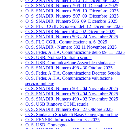
O_S_SNADIR_Numero_510_12_Dicembre_2025
O_S_SNADIR_Numero_509_11_Dicembre_2025
O_S_SNADIR_Numero_508_10_Dicembre_2025
O_S_SNADIR_Numero_507_09_Dicembre_2025
O_S_SNADIR_Numero 506_09_Dicembre_2025
O_S_FLC_CGIL_Sciopero_del_12_Dicembre_2025
O. S. SNADIR Numero 504 - 02 Dicembre 2025
O. S. SNADIR. Numero 503 - 24 Novembre 2025
O. S. FLC CGIL. Comunicazione n. 6_2025
O. S. SNADIR - Numero 502 11 Novembre 2025
O. S. Feder. A.T.A. Comunicazione dello 09_11_2025
O. S. USB. Notizie Contratto scuola
O. S. USB. Comunicazione Assemblea sindacale
O. S. SNADIR. Numero 498 - 30 Ottobre 2025
O. S. Feder. A.T.A. Comunicazione Decreto Scuola
O. S. Feder. A.T.A. Comunicazione valutazione
servizio militare
O. S. SNADIR. Numero 501 - 04 Novembre 2025
O. S. SNADIR. Numero 500 - 04 Novembre 2025
O. S. SNADIR. Numero 499 - 03 Novembre 2025
O. S. USB Rinnovo CCNL scuola
O. S. SNADIR. Numero 496 - 27 Ottobre 2025
O. S. Sindacato Sociale di Base. Convegno on line
O. S. FENSIR. Informazione n. 3 - 2025
O. S. USB. Convegno