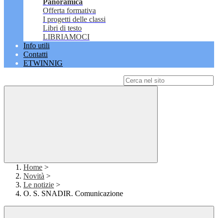
Panoramica
Offerta formativa
I progetti delle classi
Libri di testo
LIBRIAMOCI
Info utili
Contatti
ETWINNIG
Campo di ricerca per le pagine del sito
Home
>
Novità
>
Le notizie
>
O. S. SNADIR. Comunicazione