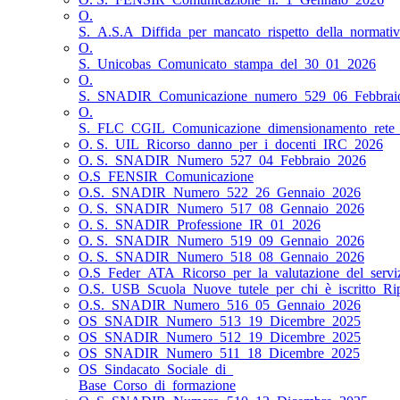
O.
S._A.S.A_Diffida_per_mancato_rispetto_della_normativa
O.
S._Unicobas_Comunicato_stampa_del_30_01_2026
O.
S._SNADIR_Comunicazione_numero_529_06_Febbrai
O.
S._FLC_CGIL_Comunicazione_dimensionamento_rete_s
O. S._UIL_Ricorso_danno_per_i_docenti_IRC_2026
O. S._SNADIR_Numero_527_04_Febbraio_2026
O.S_FENSIR_Comunicazione
O.S._SNADIR_Numero_522_26_Gennaio_2026
O. S._SNADIR_Numero_517_08_Gennaio_2026
O. S._SNADIR_Professione_IR_01_2026
O. S._SNADIR_Numero_519_09_Gennaio_2026
O. S._SNADIR_Numero_518_08_Gennaio_2026
O.S_Feder_ATA_Ricorso_per_la_valutazione_del_servi
O.S._USB_Scuola_Nuove_tutele_per_chi_è_iscritto_Ri
O.S._SNADIR_Numero_516_05_Gennaio_2026
OS_SNADIR_Numero_513_19_Dicembre_2025
OS_SNADIR_Numero_512_19_Dicembre_2025
OS_SNADIR_Numero_511_18_Dicembre_2025
OS_Sindacato_Sociale_di_
Base_Corso_di_formazione