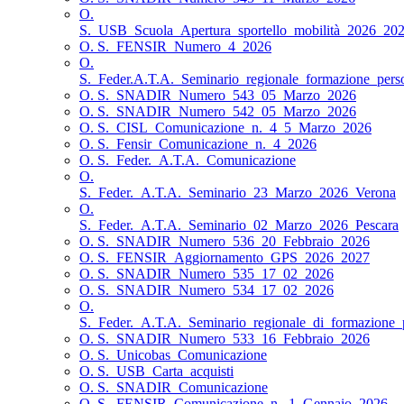
O.
S._USB_Scuola_Apertura_sportello_mobilità_2026_20
O. S._FENSIR_Numero_4_2026
O.
S._Feder.A.T.A._Seminario_regionale_formazione_pers
O. S._SNADIR_Numero_543_05_Marzo_2026
O. S._SNADIR_Numero_542_05_Marzo_2026
O. S._CISL_Comunicazione_n._4_5_Marzo_2026
O. S._Fensir_Comunicazione_n._4_2026
O. S._Feder._A.T.A._Comunicazione
O.
S._Feder._A.T.A._Seminario_23_Marzo_2026_Verona
O.
S._Feder._A.T.A._Seminario_02_Marzo_2026_Pescara
O. S._SNADIR_Numero_536_20_Febbraio_2026
O. S._FENSIR_Aggiornamento_GPS_2026_2027
O. S._SNADIR_Numero_535_17_02_2026
O. S._SNADIR_Numero_534_17_02_2026
O.
S._Feder._A.T.A._Seminario_regionale_di_formazione_
O. S._SNADIR_Numero_533_16_Febbraio_2026
O. S._Unicobas_Comunicazione
O. S._USB_Carta_acquisti
O. S._SNADIR_Comunicazione
O. S._FENSIR_Comunicazione_n._1_Gennaio_2026