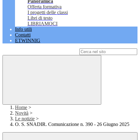
Panoramica
Offerta formativa
I progetti delle classi
Libri di testo
LIBRIAMOCI
Info utili
Contatti
ETWINNIG
Campo di ricerca per le pagine del sito
Home
>
Novità
>
Le notizie
>
O. S. SNADIR. Comunicazione n. 390 - 26 Giugno 2025