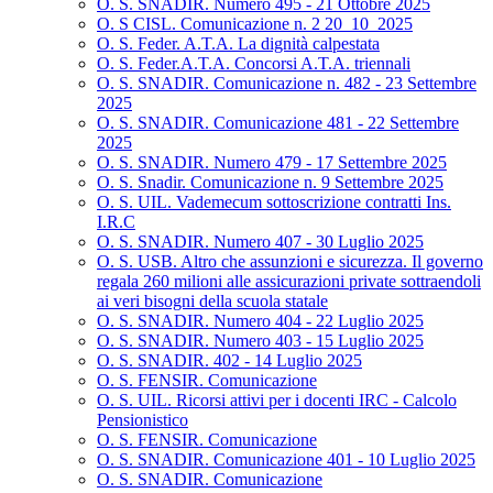
O. S. SNADIR. Numero 495 - 21 Ottobre 2025
O. S CISL. Comunicazione n. 2 20_10_2025
O. S. Feder. A.T.A. La dignità calpestata
O. S. Feder.A.T.A. Concorsi A.T.A. triennali
O. S. SNADIR. Comunicazione n. 482 - 23 Settembre
2025
O. S. SNADIR. Comunicazione 481 - 22 Settembre
2025
O. S. SNADIR. Numero 479 - 17 Settembre 2025
O. S. Snadir. Comunicazione n. 9 Settembre 2025
O. S. UIL. Vademecum sottoscrizione contratti Ins.
I.R.C
O. S. SNADIR. Numero 407 - 30 Luglio 2025
O. S. USB. Altro che assunzioni e sicurezza. Il governo
regala 260 milioni alle assicurazioni private sottraendoli
ai veri bisogni della scuola statale
O. S. SNADIR. Numero 404 - 22 Luglio 2025
O. S. SNADIR. Numero 403 - 15 Luglio 2025
O. S. SNADIR. 402 - 14 Luglio 2025
O. S. FENSIR. Comunicazione
O. S. UIL. Ricorsi attivi per i docenti IRC - Calcolo
Pensionistico
O. S. FENSIR. Comunicazione
O. S. SNADIR. Comunicazione 401 - 10 Luglio 2025
O. S. SNADIR. Comunicazione