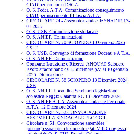
CIAD per concorso DSGA
O. S. Feder. A.T.A. Comunicazione conseguimento
CIAD per inserimento III fascia A.T.A.
CIRCOLARE 74 - Assemblea sindacale SNADIR 17-
01-2025
O. S. USB. Comunicazione sindacale
O. S. ANIEF. Comunicazioni
CIRCOLARE N. 70 SCIOPERO 10 Gennaio 2025
CSLE
O. S. USB. Convegno di formazione Docenti e A.T.A.
O. S. ANIEF. Comunicazione
Comparto Istruzione e Ricerca_ANQUAP Sciopero
lavoro straordinario da 12 dicembre p.v. al 10 gennaio
2025_Diramazione
CIRCOLARE N. 58 SCIOPERO 13 Dicembre 2024
USB
O. S. ANIEF. Locandina Seminario legislazione
scolastica Reggio Calabria RC 13 Dicembre 2024
O. S. ANIEF A.T.A. Assemblea sindacale Personale
A.T.A. 12 Dicembre 2024
CIRCOLARE N. 52 CONVOCAZIONE
ASSEMBLEA SINDACALE FLC CGIL
Circolare n. 51. Convocazione assemblee
precongressuali per elezione delegati VIII Congresso
provinciale O. S. CISL Reggio Calabria