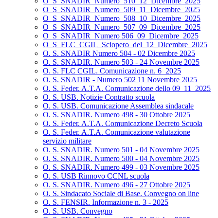
O_S_SNADIR_Numero_510_12_Dicembre_2025
O_S_SNADIR_Numero_509_11_Dicembre_2025
O_S_SNADIR_Numero_508_10_Dicembre_2025
O_S_SNADIR_Numero_507_09_Dicembre_2025
O_S_SNADIR_Numero 506_09_Dicembre_2025
O_S_FLC_CGIL_Sciopero_del_12_Dicembre_2025
O. S. SNADIR Numero 504 - 02 Dicembre 2025
O. S. SNADIR. Numero 503 - 24 Novembre 2025
O. S. FLC CGIL. Comunicazione n. 6_2025
O. S. SNADIR - Numero 502 11 Novembre 2025
O. S. Feder. A.T.A. Comunicazione dello 09_11_2025
O. S. USB. Notizie Contratto scuola
O. S. USB. Comunicazione Assemblea sindacale
O. S. SNADIR. Numero 498 - 30 Ottobre 2025
O. S. Feder. A.T.A. Comunicazione Decreto Scuola
O. S. Feder. A.T.A. Comunicazione valutazione
servizio militare
O. S. SNADIR. Numero 501 - 04 Novembre 2025
O. S. SNADIR. Numero 500 - 04 Novembre 2025
O. S. SNADIR. Numero 499 - 03 Novembre 2025
O. S. USB Rinnovo CCNL scuola
O. S. SNADIR. Numero 496 - 27 Ottobre 2025
O. S. Sindacato Sociale di Base. Convegno on line
O. S. FENSIR. Informazione n. 3 - 2025
O. S. USB. Convegno