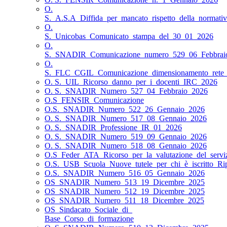
O.
S._A.S.A_Diffida_per_mancato_rispetto_della_normativa
O.
S._Unicobas_Comunicato_stampa_del_30_01_2026
O.
S._SNADIR_Comunicazione_numero_529_06_Febbrai
O.
S._FLC_CGIL_Comunicazione_dimensionamento_rete_s
O. S._UIL_Ricorso_danno_per_i_docenti_IRC_2026
O. S._SNADIR_Numero_527_04_Febbraio_2026
O.S_FENSIR_Comunicazione
O.S._SNADIR_Numero_522_26_Gennaio_2026
O. S._SNADIR_Numero_517_08_Gennaio_2026
O. S._SNADIR_Professione_IR_01_2026
O. S._SNADIR_Numero_519_09_Gennaio_2026
O. S._SNADIR_Numero_518_08_Gennaio_2026
O.S_Feder_ATA_Ricorso_per_la_valutazione_del_servi
O.S._USB_Scuola_Nuove_tutele_per_chi_è_iscritto_Ri
O.S._SNADIR_Numero_516_05_Gennaio_2026
OS_SNADIR_Numero_513_19_Dicembre_2025
OS_SNADIR_Numero_512_19_Dicembre_2025
OS_SNADIR_Numero_511_18_Dicembre_2025
OS_Sindacato_Sociale_di_
Base_Corso_di_formazione