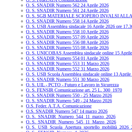
O. S. SNADIR Numero 562 24 Aprile 2026
O. S. SNADIR Numero 561 24 Aprile 2026
O. S. SGB MATERIALE SCIOPERO INVALSI ALL
O. S. SNADIR Numero 558 14 Aprile 2026
O. S. USB Assemblea sindacale 16 Aprile 2026 ore 17.3
O. S. SNADIR Numero 558 10 Aprile 2026
O. S. SNADIR Numero 557 09 Aprile 2026
O. S. SNADIR Numero 556 08 Aprile 2026
O. S. SNADIR Numero 555 08 Aprile 2026
O. S. UNICOBAS Assemblea sindacale online 15 April
O. S. SNADIR Numero 554 01 Aprile 2026
O. S. SNADIR Numero 553 31 Marzo 2026
O. S. SNADIR Numero 552 31 Marzo 2026
O. S. USB Scuola Assemblea sindacale online 13 Aprile 
O. S. SNADIR Numero 551 30 Marzo 2026
O. S. UIL - PCTO - Futuro e Lavoro in Sicurezza
O. S. FENSIR Comunicazione art. 25 L. 300_1970
O. S. SNADIR Numero 550 - 25 Marzo 2026
O. S. SNADIR Numero 549 - 24 Marzo 2026
O.S. Feder. A.T.A. Comunicazione
O.S. SNADIR Numero 547 14 marzo 2026
O. S._SNADIR_Numero_544_11_marzo_2026
O. S._SNADIR_Numero_545_11_Marzo_2026
O. S._USB_Scuola_Apertura_sportello_mobilità_2026