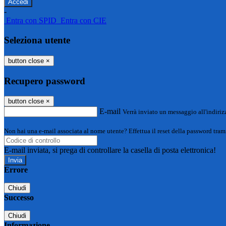
-
Entra con SPID
Entra con CIE
Seleziona utente
button close
×
Recupero password
button close
×
E-mail
Verrà inviato un messaggio all'indirizz
Non hai una e-mail associata al nome utente? Effettua il reset della password tram
E-mail inviata, si prega di controllare la casella di posta elettronica!
Errore
Chiudi
Successo
Chiudi
Informazione