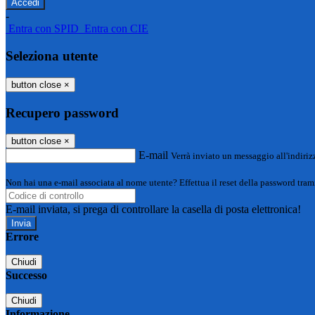
-
Entra con SPID
Entra con CIE
Seleziona utente
button close
×
Recupero password
button close
×
E-mail
Verrà inviato un messaggio all'indirizz
Non hai una e-mail associata al nome utente? Effettua il reset della password tram
E-mail inviata, si prega di controllare la casella di posta elettronica!
Errore
Chiudi
Successo
Chiudi
Informazione