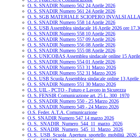
O. S. SNADIR Numero 562 24 Aprile 2026
O. S. SNADIR Numero 561 24 Aprile 2026
O. S. SGB MATERIALE SCIOPERO INVALSI ALL
O. S. SNADIR Numero 558 14 Aprile 2026
O. S. USB Assemblea sindacale 16 Aprile 2026 ore 17.3
O. S. SNADIR Numero 558 10 Aprile 2026
O. S. SNADIR Numero 557 09 Aprile 2026
O. S. SNADIR Numero 556 08 Aprile 2026
O. S. SNADIR Numero 555 08 Aprile 2026
O. S. UNICOBAS Assemblea sindacale online 15 April
O. S. SNADIR Numero 554 01 Aprile 2026
O. S. SNADIR Numero 553 31 Marzo 2026
O. S. SNADIR Numero 552 31 Marzo 2026
O. S. USB Scuola Assemblea sindacale online 13 Aprile 
O. S. SNADIR Numero 551 30 Marzo 2026
O. S. UIL - PCTO - Futuro e Lavoro in Sicurezza
O. S. FENSIR Comunicazione art. 25 L. 300_1970
O. S. SNADIR Numero 550 - 25 Marzo 2026
O. S. SNADIR Numero 549 - 24 Marzo 2026
O.S. Feder. A.T.A. Comunicazione
O.S. SNADIR Numero 547 14 marzo 2026
O. S._SNADIR_Numero_544_11_marzo_2026
O. S._SNADIR_Numero_545_11_Marzo_2026
O. S._USB_Scuola_Apertura_sportello_mobilità_2026